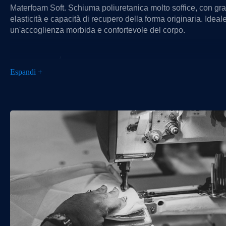
Materfoam Soft. Schiuma poliuretanica molto soffice, con gr
elasticità e capacità di recupero della forma originaria. Ideal
un'accoglienza morbida e confortevole del corpo.
Espandi +
Breeze. Schiuma espansa con struttura cellulare aperta che
garantisce passaggio d’aria, dispersione di calore e umidità.
Ottima traspirabilità e durabilità per un materasso sempre fre
Gaia. Materiale ecologico che unisce la tecnologia Waterlil
con oli essenziali e soia. Offre elevata elasticità, comfort,
traspirabilità e un approccio più naturale al riposo quotidiano