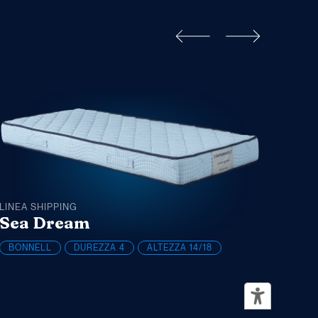
LINEA SHIPPING
LINEA
Sea Dream
Oc
BONNELL
DUREZZA
4
ALTEZZA
14/18
BON