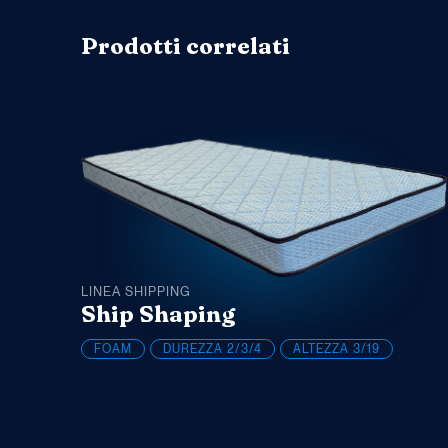
Prodotti correlati
LINEA SHIPPING
Ship Shaping
FOAM
DUREZZA
2/3/4
ALTEZZA
3/19