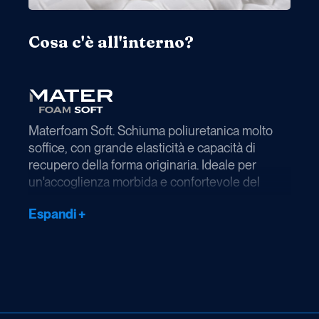
Cosa c'è all'interno?
Materfoam Soft. Schiuma poliuretanica molto
soffice, con grande elasticità e capacità di
recupero della forma originaria. Ideale per
un'accoglienza morbida e confortevole del
corpo.
Espandi +
Materfoam Medium. Materiale versatile che
unisce una rigidità media a un’ottima elasticità.