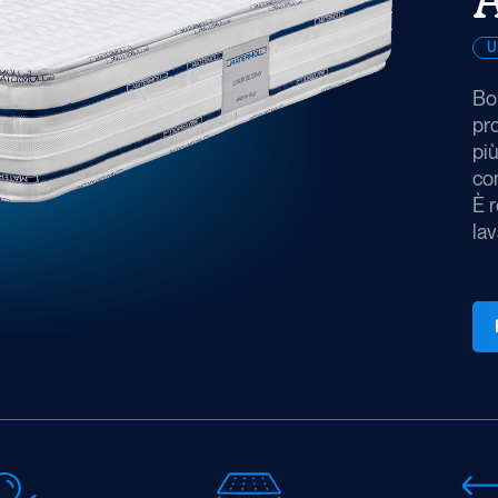
U
Bo
pr
più
com
È r
lav