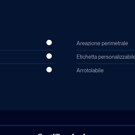
Garantisce buon supporto con un confortevole
ritorno alla forma naturale dopo la pressione.
Areazione perimetrale
Memory Foam. Schiuma viscoelastica che si
adatta al corpo grazie al calore, riduce i punti di
Etichetta personalizzabil
pressione, rilassa i muscoli e favorisce una
corretta circolazione sanguigna durante il
Arrotolabile
riposo.