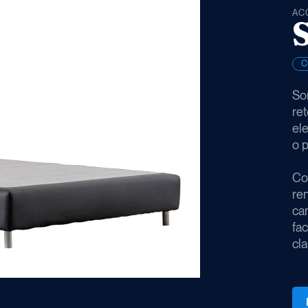
AC
C
So
ret
ele
o p
Co
ren
cam
fa
cla