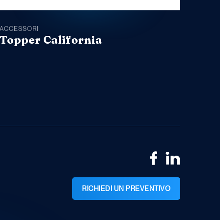
ACCESSORI
ACCE
Topper California
Top
RICHIEDI UN PREVENTIVO